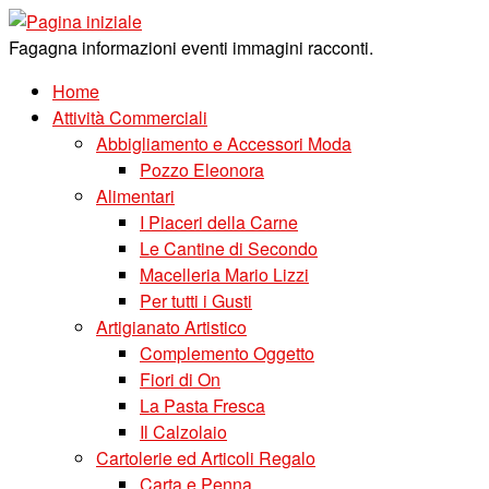
Skip
to
Fagagna informazioni eventi immagini racconti.
content
Home
Attività Commerciali
Abbigliamento e Accessori Moda
Pozzo Eleonora
Alimentari
I Piaceri della Carne
Le Cantine di Secondo
Macelleria Mario Lizzi
Per tutti i Gusti
Artigianato Artistico
Complemento Oggetto
Fiori di On
La Pasta Fresca
Il Calzolaio
Cartolerie ed Articoli Regalo
Carta e Penna