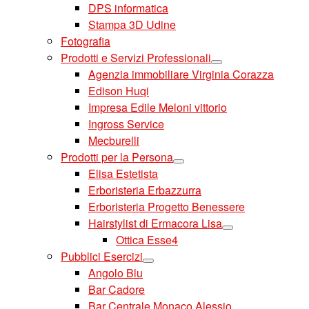
DPS informatica
Stampa 3D Udine
Fotografia
Prodotti e Servizi Professionali
Agenzia immobiliare Virginia Corazza
Edison Huqi
Impresa Edile Meloni vittorio
Ingross Service
Mecburelli
Prodotti per la Persona
Elisa Estetista
Erboristeria Erbazzurra
Erboristeria Progetto Benessere
Hairstylist di Ermacora Lisa
Ottica Esse4
Pubblici Esercizi
Angolo Blu
Bar Cadore
Bar Centrale Monaco Alessio