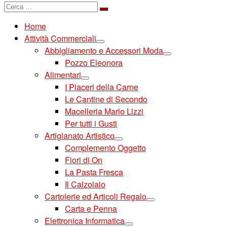
Cerca
Cerca
…
Home
Attività Commerciali
Abbigliamento e Accessori Moda
Pozzo Eleonora
Alimentari
I Piaceri della Carne
Le Cantine di Secondo
Macelleria Mario Lizzi
Per tutti i Gusti
Artigianato Artistico
Complemento Oggetto
Fiori di On
La Pasta Fresca
Il Calzolaio
Cartolerie ed Articoli Regalo
Carta e Penna
Elettronica Informatica