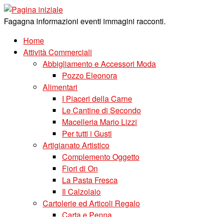
Skip
to
Fagagna informazioni eventi immagini racconti.
content
Home
Attività Commerciali
Abbigliamento e Accessori Moda
Pozzo Eleonora
Alimentari
I Piaceri della Carne
Le Cantine di Secondo
Macelleria Mario Lizzi
Per tutti i Gusti
Artigianato Artistico
Complemento Oggetto
Fiori di On
La Pasta Fresca
Il Calzolaio
Cartolerie ed Articoli Regalo
Carta e Penna