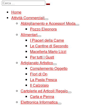
Cerca
Cerca
…
Home
Attività Commerciali
Abbigliamento e Accessori Moda
Pozzo Eleonora
Alimentari
I Piaceri della Carne
Le Cantine di Secondo
Macelleria Mario Lizzi
Per tutti i Gusti
Artigianato Artistico
Complemento Oggetto
Fiori di On
La Pasta Fresca
Il Calzolaio
Cartolerie ed Articoli Regalo
Carta e Penna
Elettronica Informatica