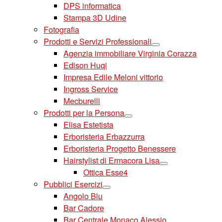
DPS informatica
Stampa 3D Udine
Fotografia
Prodotti e Servizi Professionali
Agenzia immobiliare Virginia Corazza
Edison Huqi
Impresa Edile Meloni vittorio
Ingross Service
Mecburelli
Prodotti per la Persona
Elisa Estetista
Erboristeria Erbazzurra
Erboristeria Progetto Benessere
Hairstylist di Ermacora Lisa
Ottica Esse4
Pubblici Esercizi
Angolo Blu
Bar Cadore
Bar Centrale Monaco Alessio