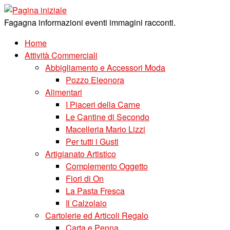
Skip
to
Fagagna informazioni eventi immagini racconti.
content
Home
Attività Commerciali
Abbigliamento e Accessori Moda
Pozzo Eleonora
Alimentari
I Piaceri della Carne
Le Cantine di Secondo
Macelleria Mario Lizzi
Per tutti i Gusti
Artigianato Artistico
Complemento Oggetto
Fiori di On
La Pasta Fresca
Il Calzolaio
Cartolerie ed Articoli Regalo
Carta e Penna